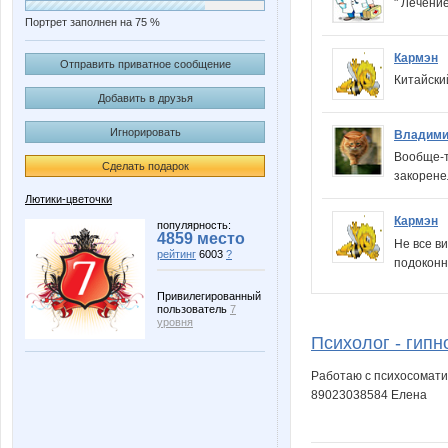
" Лечени
Портрет заполнен на 75 %
Кармэн
Отправить приватное сообщение
Китайски
Добавить в друзья
Игнорировать
Владими
Вообще-т
Сделать подарок
закорен
Лютики-цветочки
Кармэн
популярность:
4859 место
Не все в
рейтинг
6003
?
подоконн
Привилегированный
пользователь
7
уровня
Психолог - гипн
Работаю с психосомати
89023038584 Елена