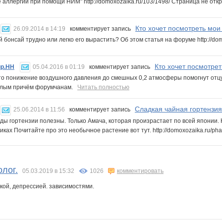
е аллергии при помощи НИМ" http://domoxozaika.ru/103/1498/ Страница не о
Кто хочет посмотреть мои 
26.09.2014 в 14:19
комментирует запись
й бонсай трудно или легко его вырастить? Об этом статья на форуме http://d
Кто хочет посмотрет
р.НН
05.04.2016 в 01:19
комментирует запись
о понижение воздушного давления до смешных 0,2 атмосферы помогнут отцу 
елым причём форумчанам.
Читать полностью
Сладкая чайная гортензия 
25.06.2014 в 11:56
комментирует запись
иды гортензии полезны. Только Амача, которая произрастает по всей японии. 
иках Почитайте про это необычное растение вот тут. http://domoxozaika.ru/p
олог.
05.03.2019 в 15:32
1026
комментировать
кой, депрессией. зависимостями.