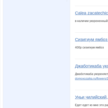
Calea zacatechi
в наличии укорененный 
Сизигиум ямбоз
400р сизигиум ямбоз
Джаботикаба ук
Джаботикаба укореняет
domoxozaika.ru/flowers
Уньи чилийский,
Едет едет ко мне это р