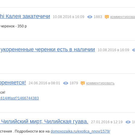
chi Калея закатечичи
10.08.2016 в 16:09
1883
комментирова
черенок - 350 р
 укорененные черенки есть в наличии
10.08.2016 в 16:09
ореняется!
24.06.2016 в 08:01
1879
комментировать
ся!
/1614/#last?1466744383
 Чилийский мирт, Чилийская гуава.
27.01.2016 в 12:19
1
астения . Подробности все на
domoxozaika.ru/exotica_nnov/1579/