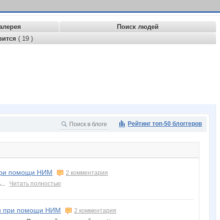
алерея
Поиск людей
вится
( 19 )
Рейтинг топ-50 блоггеров
при помощи НИМ
2 комментария
ь...
Читать полностью
и при помощи НИМ
2 комментария