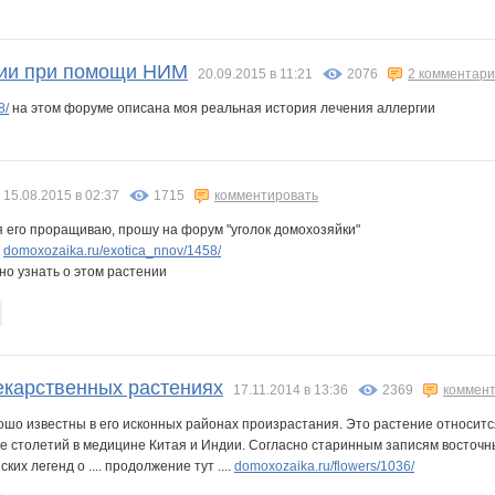
гии при помощи НИМ
20.09.2015 в 11:21
2076
2 комментар
8/
на этом форуме описана моя реальная история лечения аллергии
15.08.2015 в 02:37
1715
комментировать
 я его проращиваю, прошу на форум "уголок домохозяйки"
:
domoxozaika.ru/exotica_nnov/1458/
но узнать о этом растении
екарственных растениях
17.11.2014 в 13:36
2369
коммент
ошо известны в его исконных районах произрастания. Это растение относитс
ие столетий в медицине Китая и Индии. Согласно старинным записям восточн
ких легенд о .... продолжение тут ....
domoxozaika.ru/flowers/1036/