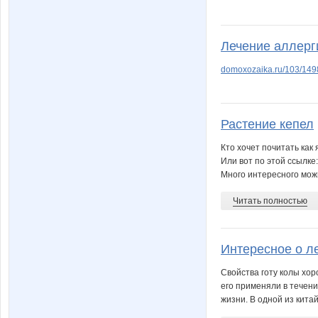
Лечение аллер
domoxozaika.ru/103/149
Растение кепел
Кто хочет почитать как
Или вот по этой ссылке
Много интересного мож
Читать полностью
Интересное о л
Свойства готу колы хор
его применяли в течен
жизни. В одной из китайс