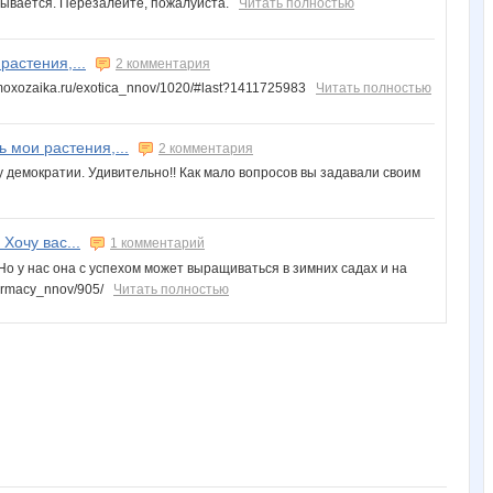
ткрывается. Перезалейте, пожалуйста.
Читать полностью
растения,...
2 комментария
omoxozaika.ru/exotica_nnov/1020/#last?1411725983
Читать полностью
ь мои растения,...
2 комментария
демократии. Удивительно!! Как мало вопросов вы задавали своим
Хочу вас...
1 комментарий
Но у нас она с успехом может выращиваться в зимних садах и на
harmacy_nnov/905/
Читать полностью