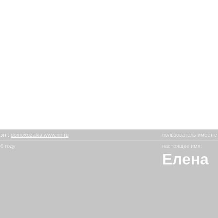
мэн
:
domoxozaika.www.nn.ru
пользователь имеет с
6 году
настоящее имя:
Елена