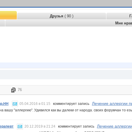
Друзья
( 90 )
Г
Мне нра
76
Лечение аллергии 
р.НН
05.04.2016 в 01:15
комментирует запись
на вашу "аллергию". Удивился как вы далеки от народа. своих форумчан то ез
Лечение аллерги
ерапевт
20.12.2019 в 21:24
комментирует запись