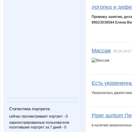
логопед и дефе
Провожу занятия, дел
89023038584 Елена Ви
Массаж
05.04.2017
Есть укорененн
Укоренилась джаботикаб
Статистика портрета:
Piper auritum П
сейчас просматривают портрет - 0
зарегистрированные пользователи
в наличии укорененные
посетившие портрет за 7 дней - 0