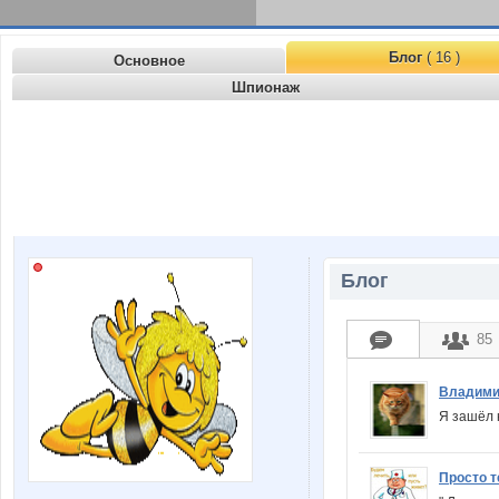
Блог
( 16 )
Основное
Шпионаж
Блог
85
Владими
Я зашёл 
Просто т