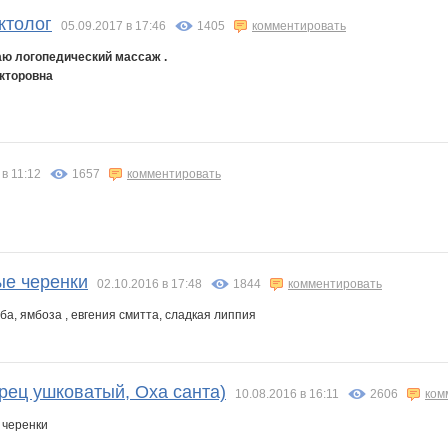
ктолог
05.09.2017 в 17:46
1405
комментировать
аю логопедический массаж .
кторовна
 в 11:12
1657
комментировать
ые черенки
02.10.2016 в 17:48
1844
комментировать
а, ямбоза , евгения смитта, сладкая липпия
ерец ушковатый, Оха санта)
10.08.2016 в 16:11
2606
ком
 черенки