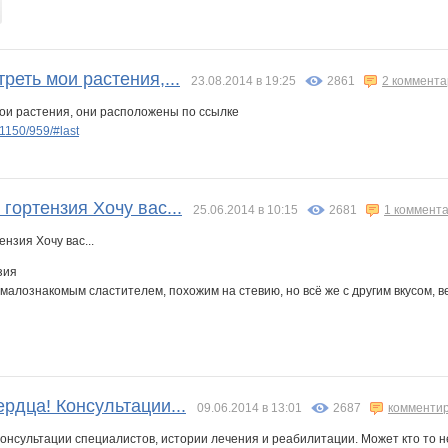
треть мои растения,...
23.08.2014 в 19:25
2861
2 коммент
мои растения, они расположены по ссылке
1150/959/#last
гортензия Хочу вас...
25.06.2014 в 10:15
2681
1 коммент
зия
 малознакомым сластителем, похожим на стевию, но всё же с другим вкусом, в
ердца! Консультации...
09.06.2014 в 13:01
2687
комменти
Консультации специалистов, истории лечения и реабилитации. Может кто то 