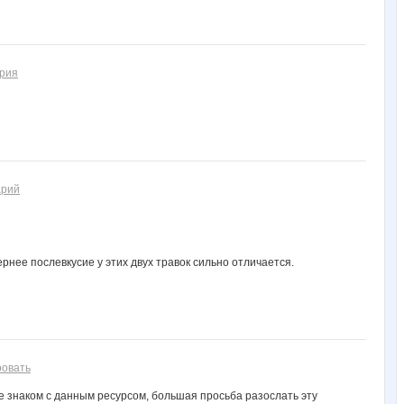
ария
арий
ернее послевкусие у этих двух травок сильно отличается.
ровать
не знаком с данным ресурсом, большая просьба разослать эту