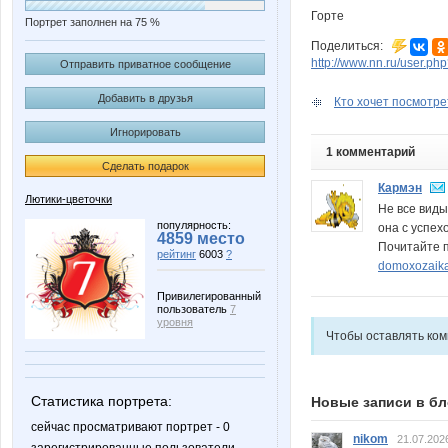
Горте
Портрет заполнен на 75 %
Поделиться:
http://www.nn.ru/user.
Отправить приватное сообщение
Добавить в друзья
Кто хочет посмотрет
Игнорировать
1 комментарий
Сделать подарок
Кармэн
Лютики-цветочки
Не все виды
популярность:
она с успех
4859 место
Почитайте п
рейтинг
6003
?
domoxozaika
Привилегированный
пользователь
7
уровня
Чтобы оставлять ко
Статистика портрета:
Новые записи в бл
сейчас просматривают портрет - 0
nikom
21.07.202