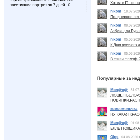
зарегистрированные пользователи
Хотел в IT - поп
посетившие портрет за 7 дней - 0
nikom
18.07.202
Полдневное лет
nikom
08.07.202
Азбука для Бура
nikom
05.06.202
К Дню русского 
nikom
05.06.202
В связи с пмэф-
Популярные за не
Мил@н@
31.07
ЛЮШЕ!!!!БЕЛО
НОВИНКИ,РАСП
комсомолочка
НУ КАКАЯ КРАСОТ
Мил@н@
01.08
ЕЛЛЕТТО!!!ДИК
Olgs
04.08.2026 